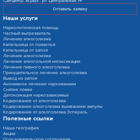
Сall-центр:
Агрыз , ул. Центральная 14
Оставить заявку
Наши услуги
Наркологическая помощь
Частный вытрезвитель
Лечение алкоголизма
Капельница от похмелья
Капельница от запоя
Лечение алкоголизма
Лечение алкогольной интоксикации
Лечение пивного алкоголизма
Принудительное лечение алкоголизма
Вывод из запоя
Анонимное лечение наркоманиии
Снятие ломки
Детоксикация наркозависимых
Кодирование от алкоголизма
Кодирование алкоголизма вшиванием ампулы
Кодирование от алкоголизма Эспераль
Полезные ссылки
Наша география
Акции
Пользовательское соглашение