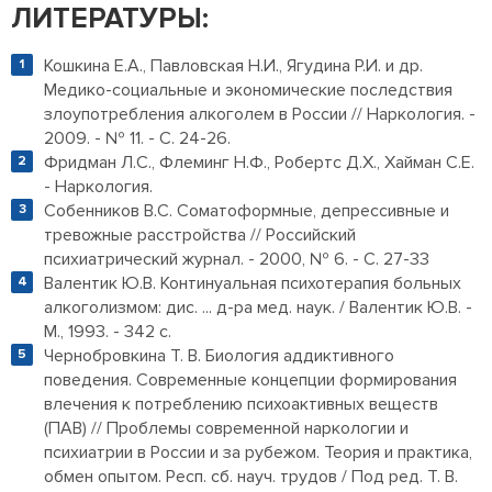
ЛИТЕРАТУРЫ:
Кошкина Е.А., Павловская Н.И., Ягудина Р.И. и др.
Медико-социальные и экономические последствия
злоупотребления алкоголем в России // Наркология. -
2009. - № 11. - С. 24-26.
Фридман Л.С., Флеминг Н.Ф., Робертс Д.Х., Хайман С.Е.
- Наркология.
Собенников В.С. Соматоформные, депрессивные и
тревожные расстройства // Российский
психиатрический журнал. - 2000, № 6. - С. 27-33
Валентик Ю.В. Континуальная психотерапия больных
алкоголизмом: дис. ... д-ра мед. наук. / Валентик Ю.В. -
М., 1993. - 342 с.
Чернобровкина Т. В. Биология аддиктивного
поведения. Современные концепции формирования
влечения к потреблению психоактивных веществ
(ПАВ) // Проблемы современной наркологии и
психиатрии в России и за рубежом. Теория и практика,
обмен опытом. Респ. сб. науч. трудов / Под ред. Т. В.