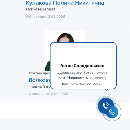
Кулакова Полина Никитична
Психотерапевт
Обновлено:
2 08 2026
Антон Солодовников
Здравствуйте! Готов помочь
Статью проверил:
вам. Напишите мне, если у
Волкова Арина Андреевна
вас появятся вопросы.
Главный врач, Психиатр-нарколог
Обновлено:
8 08 2026