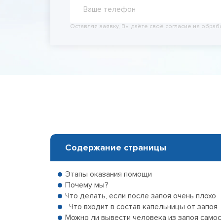
Принудит
Вывод из
Оставляя заявку, Вы даёте своё согласие на обраб
Вывод из
Содержание страницы
Этапы оказания помощи
Почему мы?
Что делать, если после запоя очень плохо
Что входит в состав капельницы от запоя
Можно ли вывести человека из запоя само