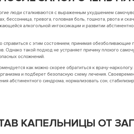
гие люди сталкиваются с выраженным ухудшением самочувств
ах, бессонница, тревога, головная боль, тошнота, рвота и с
ающейся алкогольной интоксикации и развитии абстинентно
 справиться с этим состоянием, принимая обезболивающие 
в. Однако такой подход не устраняет причину плохого самоч
опасных осложнений.
мендуется как можно скорее обратиться к врачу-наркологу.
организма и подберет безопасную схему лечения. Своевремен
ния абстинентного синдрома, нормализовать сон, стабилизи
СТАВ КАПЕЛЬНИЦЫ ОТ ЗА