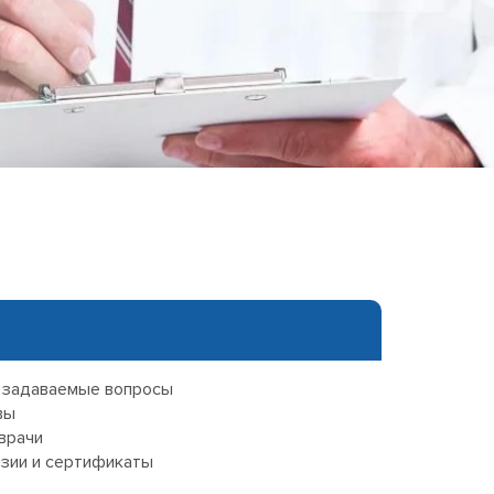
еследования
ессивно-компульсивного
х атак
нии
ии
мости
о расстройства
 задаваемые вопросы
вы
врачи
зии и сертификаты