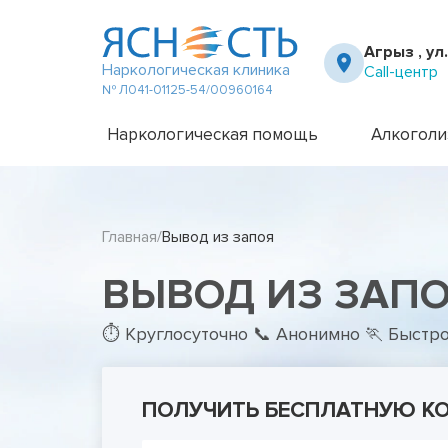
Агрыз , ул
Наркологическая клиника
Call-центр
№ Л041-01125-54/00960164
Наркологическая помощь
Алкоголи
Частный вытрезвитель
Амбулато
Наркологическая клиника
Капельни
Главная
Вывод из запоя
Телефон доверия
Капельни
Терапевт на дом
Кодирова
ВЫВОД ИЗ ЗАПО
Кодирова
Лечение 
Лечение 
⏱ Круглосуточно 📞 Анонимно 🏃 Быстр
Лечение 
Лечение 
Лечение 
ПОЛУЧИТЬ БЕСПЛАТНУЮ К
Лечение 
Подростк