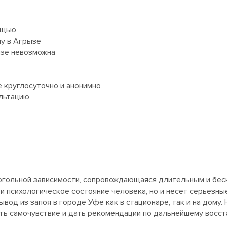
ощью
му в Агрызе
ызе невозможна
 круглосуточно и анонимно
ультацию
огольной зависимости, сопровождающаяся длительным и бе
и психологическое состояние человека, но и несет серьезные
од из запоя в городе Уфе как в стационаре, так и на дому.
ать самочувствие и дать рекомендации по дальнейшему восс