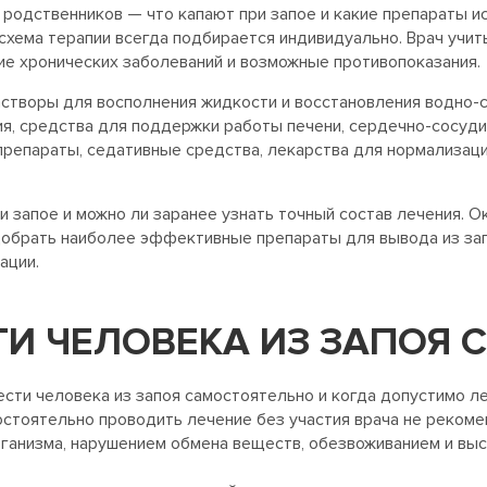
 родственников — что капают при запое и какие препараты и
 схема терапии всегда подбирается индивидуально. Врач учи
чие хронических заболеваний и возможные противопоказания.
астворы для восполнения жидкости и восстановления водно-с
ия, средства для поддержки работы печени, сердечно-сосуди
репараты, седативные средства, лекарства для нормализаци
и запое и можно ли заранее узнать точный состав лечения. 
добрать наиболее эффективные препараты для вывода из зап
ации.
И ЧЕЛОВЕКА ИЗ ЗАПОЯ
ести человека из запоя самостоятельно и когда допустимо л
остоятельно проводить лечение без участия врача не реком
анизма, нарушением обмена веществ, обезвоживанием и высо