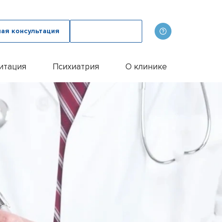
ная консультация
Вызвать врача
итация
Психиатрия
О клинике
олога
ов
Наши врачи
дому
зма с психологом
p
Фотогалерея
лом
и
итации алкоголиков
Лицензии и сертификаты
иванием ампулы
ицы
итация наркозависимых
Отзывы
цы у пожилых людей
Цены
цы у женщин
Контакты
м
ого расстройства
и
и
и
Эспераль
офобии
енко
и