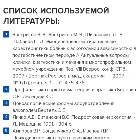
СПИСОК ИСПОЛЬЗУЕМОЙ
ЛИТЕРАТУРЫ:
Востриков В. В., Востриков М. В., Шишляников Г. З.,
Шабанов П. Д. Эмоционально-мотивационные
характеристики больных алкогольной зависимостью в
постабстинентном периоде // Актуальные вопросы
клиники, диагностики и лечения в многопрофильном
лечебном учреждении. Тез. VIII Всерос. конф. СПб.,
2007. / Вестник Рос. воен.-мед. академии. — 2007. —
№ 1 (17), прил., ч. 1. — С. 475-476.
Профилактика наркотизма теория и практика Березин
С.В., Лисецкий К.С.
Донозологические формы злоупотребления
алкоголем Бехтель Э.Е
Личко А.Е., Битенский В.С. Подростковая наркология. -
Л., Медицина, 1991. - 304 с.
Амирова В.Р., Богданчиков С.А., Иванов Л.И.
Психодиагностика групп с высоким риском