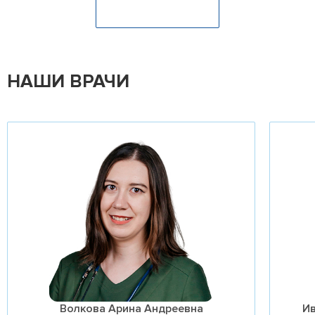
Оставить отзыв
НАШИ ВРАЧИ
Волкова Арина Андреевна
И