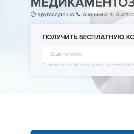
МЕДИКАМЕНТО
Принудит
Вывод из
⏱ Круглосуточно 📞 Анонимно 🏃 Быстр
Вывод из
ПОЛУЧИТЬ БЕСПЛАТНУЮ К
Оставляя заявку, Вы даёте своё согласие на обраб