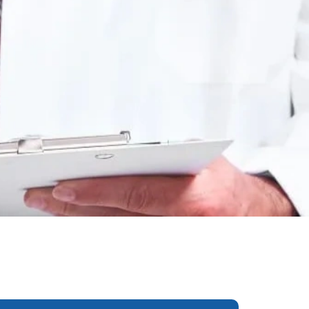
еследования
ессивно-компульсивного
х атак
нии
ии
мости
о расстройства