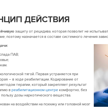
НЦИП ДЕЙСТВИЯ
ойчивую
защиту от рецидива, которая позволит не испытыва
е, поэтому назначается в составе системного лечения завис
дачи
:
спада ПАВ;
овье;
кам.
ологической тягой. Первая устраняется при
орая – в ходе реабилитации. Кодирование от
методом терапии, который закрепляет результат
рапию в
реабилитационном центре
комфортно, без
в пользу дозы наркотического вещества.
ован на воздействии на психику или головной мозг