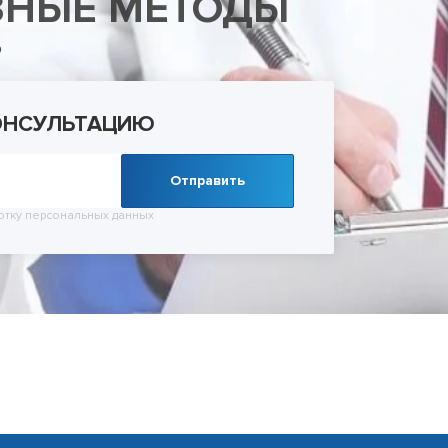
ЗНЫЕ МЕТОДЫ
ельное лечение алкоголизма
Лечение зависимости от тропикамидов
Кодирование SIT
Лечение мании пр
 запоя
Методы лечения солевой зависимости
Кодирование Торпедо
Лечение невроза
о
 запоя в стационаре
Снятие ломки
Кодирование Вивитролом
Лечение ОКР (обс
УБОД
Кодировка от курения
расстройства)
Метод Шичко
Лечение панически
ОНСУЛЬТАЦИЮ
Снятие кодировки
Лечение паранойи
Лечение ПТСР
Лечение шизофре
Отправить
Лечение социопат
Лечение созависи
отку
персональных данных
Лечение тревожног
Психиатр на дом