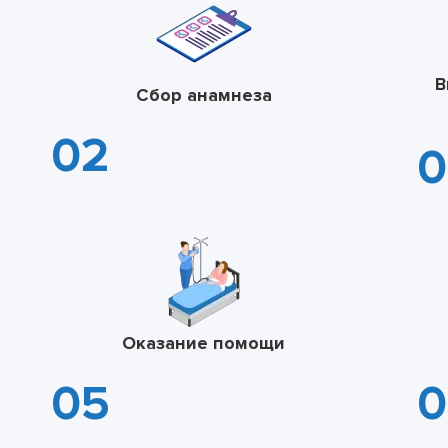
В
Сбор анамнеза
Оказание помощи