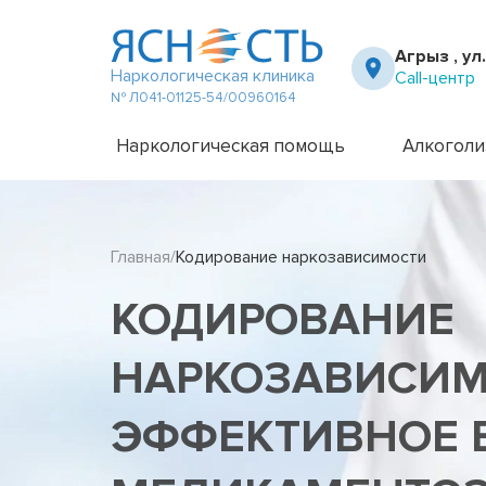
Агрыз , ул
Наркологическая клиника
Call-центр
№ Л041-01125-54/00960164
Наркологическая помощь
Алкоголи
Частный вытрезвитель
Амбулато
Наркологическая клиника
Капельни
Главная
Кодирование наркозависимости
Телефон доверия
Капельни
Терапевт на дом
Кодирова
КОДИРОВАНИЕ
Кодирова
Лечение 
Лечение 
НАРКОЗАВИСИМ
Лечение 
Лечение 
ЭФФЕКТИВНОЕ 
Лечение 
Лечение 
Подростк