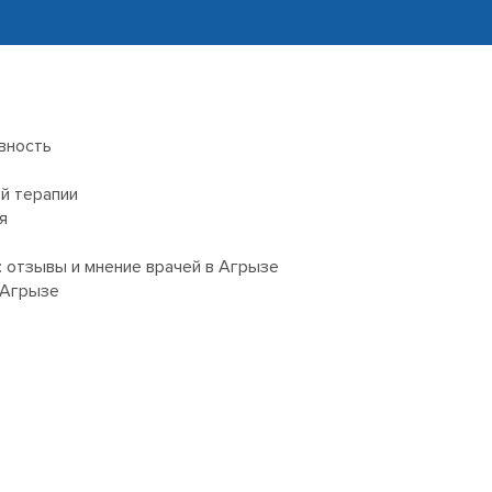
вность
й терапии
я
 отзывы и мнение врачей в Агрызе
 Агрызе