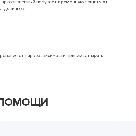
я наркозависимый получает
временную
защиту от
з допингов.
рования от наркозависимости принимает
врач
.
 ПОМОЩИ