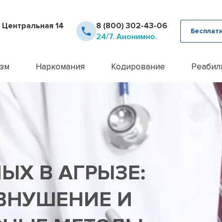
. Центральная 14
8 (800) 302-43-06
Бесплат
24/7. Анонимно.
зм
Наркомания
Кодирование
Реабил
рное лечение алкоголизма
Детоксикация наркозависимых
Кодирование Аквилонг
Консультация псих
12 шаг
ца от похмелья
Кодирование от наркомании
Кодирование алкоголизма на 
Лечение алкоголи
Day To
ца от запоя
Лечение героиновой зависимости
Кодирование алкоголизма уко
Лечение анорекси
Реабил
ние лазером
Лечение наркомании амбулаторно
Кодирование алкоголизма вш
Лечение бессонн
Реабил
ние методом Рожнова
Лечение наркомании у подростков
Кодирование Двойной Блок
Лечение бессонни
алкоголизма
Лечение наркомании в стационаре
Кодирование гипнозом
Лечение бессонни
алкоголизма пожилых
Лечение спайсовой зависимости
Кодирование иглоукалывание
Лечение биполярн
ЫХ В АГРЫЗЕ:
алкоголизма в стационаре
Лечение табакокурения
Кодирование Налтрексоном
Лечение булимии
алкогольной интоксикации
Лечение токсикомании
Кодирование наркозависимост
Лечение деменци
ВНУШЕНИЕ И
пивного алкоголизма
Лечение зависимости от Гашиша
Кодирование от алкоголизма
Лечение депресси
женского алкоголизма
Лечение зависимости от Лирики
Кодирование от алкоголизма 
Лечение дисморф
овый алкоголизм
Лечение зависимости от Мефедрона
Кодирование по методу Довж
Лечение игромани