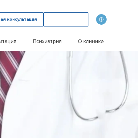
ная консультация
Вызвать врача
итация
Психиатрия
О клинике
олога
ов
Наши врачи
дому
зма с психологом
p
Фотогалерея
лом
и
итации алкоголиков
Лицензии и сертификаты
иванием ампулы
ицы
итация наркозависимых
Отзывы
цы у пожилых людей
Цены
цы у женщин
Контакты
м
ого расстройства
и
и
и
Эспераль
офобии
енко
и