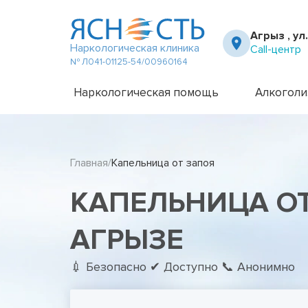
Агрыз , ул
Наркологическая клиника
Call-центр
№ Л041-01125-54/00960164
Наркологическая помощь
Алкоголи
Частный вытрезвитель
Амбулато
Наркологическая клиника
Капельни
Главная
Капельница от запоя
Телефон доверия
Капельни
Терапевт на дом
Кодирова
КАПЕЛЬНИЦА ОТ
Кодирова
Лечение 
Лечение 
АГРЫЗЕ
Лечение 
Лечение 
💉 Безопасно ✔ Доступно 📞 Анонимно
Лечение 
Лечение 
Подростк