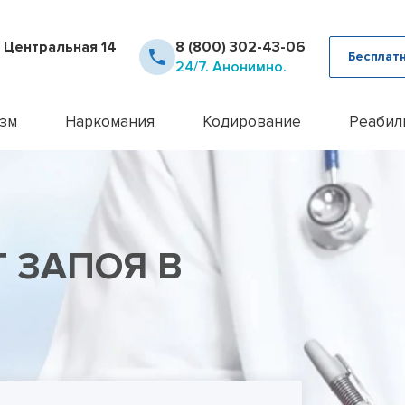
. Центральная 14
8 (800) 302-43-06
Бесплат
24/7. Анонимно.
зм
Наркомания
Кодирование
Реабил
рное лечение алкоголизма
Детоксикация наркозависимых
Кодирование Аквилонг
Консультация псих
12 шаг
ца от похмелья
Кодирование от наркомании
Кодирование алкоголизма на 
Лечение алкоголи
Day To
ца от запоя
Лечение героиновой зависимости
Кодирование алкоголизма уко
Лечение анорекси
Реабил
ние лазером
Лечение наркомании амбулаторно
Кодирование алкоголизма вш
Лечение бессонн
Реабил
 ЗАПОЯ В
ние методом Рожнова
Лечение наркомании у подростков
Кодирование Двойной Блок
Лечение бессонни
алкоголизма
Лечение наркомании в стационаре
Кодирование гипнозом
Лечение бессонни
алкоголизма пожилых
Лечение спайсовой зависимости
Кодирование иглоукалывание
Лечение биполярн
алкоголизма в стационаре
Лечение табакокурения
Кодирование Налтрексоном
Лечение булимии
алкогольной интоксикации
Лечение токсикомании
Кодирование наркозависимост
Лечение деменци
пивного алкоголизма
Лечение зависимости от Гашиша
Кодирование от алкоголизма
Лечение депресси
женского алкоголизма
Лечение зависимости от Лирики
Кодирование от алкоголизма 
Лечение дисморф
овый алкоголизм
Лечение зависимости от Мефедрона
Кодирование по методу Довж
Лечение игромани