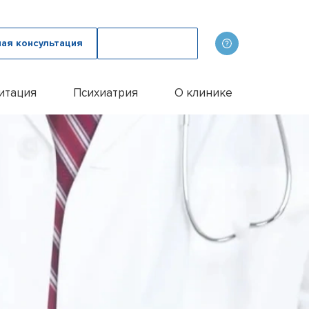
ная консультация
Вызвать врача
итация
Психиатрия
О клинике
олога
ов
Наши врачи
дому
зма с психологом
p
Фотогалерея
лом
и
итации алкоголиков
Лицензии и сертификаты
иванием ампулы
ицы
итация наркозависимых
Отзывы
цы у пожилых людей
Цены
цы у женщин
Контакты
м
ого расстройства
и
и
и
Эспераль
офобии
енко
и