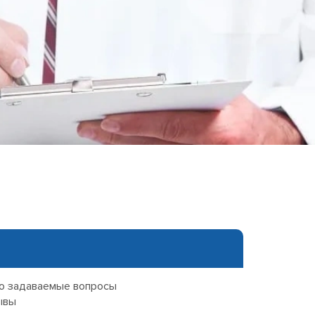
еследования
ессивно-компульсивного
х атак
нии
ии
мости
о расстройства
о задаваемые вопросы
ывы