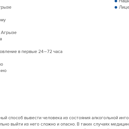
Наши
Агрызе
Лице
ому
в Агрызе
а
новление в первые 24–72 часа
но
чно
ный способ вывести человека из состояния алкогольной инто
льно выйти из него сложно и опасно. В таких случаях медици