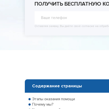
ПОЛУЧИТЬ БЕСПЛАТНУЮ К
Принудит
Вывод из
Вывод из
Оставляя заявку, Вы даёте своё согласие на обраб
Содержание страницы
Этапы оказания помощи
Почему мы?