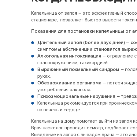
Капельница от запоя – это эффективный спосо
стационаре, позволяет быстро вывести токсин
Показания для постановки капельницы от ал
Длительный запой (более двух дней) – со
симптомы абстиненции становятся выра
Алкогольная интоксикация
– отравление с
головокружением, тахикардией.
Выраженный похмельный синдром
– голов
руках.
Обезвоживание организма
– потеря жидко
употребления алкоголя.
Психоэмоциональные нарушения
– тревож
Капельница рекомендуется при хроническом
на печень и сердце.
Капельница на дому помогает выйти из запоя к
Врач нарколог проводит осмотр, подбирает сос
Выведение из запоя с выездом врача – это ано